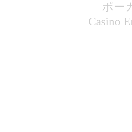
ポー
Casino E