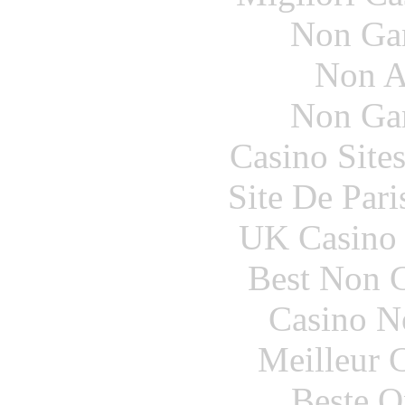
Non Ga
Non A
Non Ga
Casino Site
Site De Par
UK Casino
Best Non 
Casino N
Meilleur 
Beste O